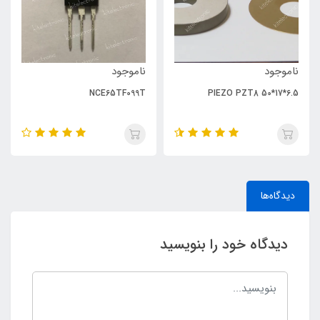
ناموجود
ناموجود
NCE65TF099T
PIEZO PZT8 50*17*6.5
دیدگاه‌ها
دیدگاه خود را بنویسید