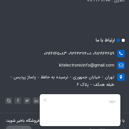
آنلاین : 09364374001
ارتباط با ما
09121964659 09364374001 ۰۲۱۶۶۷۶۵۰۸۳
kitelectronicinfo@gmail.com
تهران - خیابان جمهوری - نرسیده به حافظ - پاساژ پردیس -
طبقه همکف - پلاک ۶
با عضویت در خبرنامه، از تخفیف‌ها و جدیدترین‌های فروشگاه باخبر شوید: