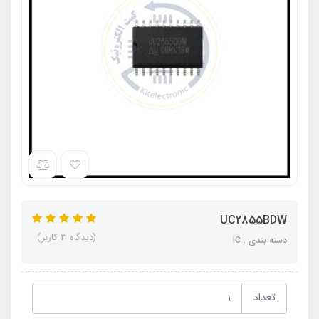
UC2855BDW
(دیدگاه 3 کاربر)
دسته بندی : IC
تعداد