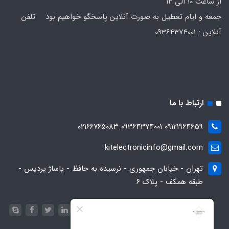
از ساعت 10 الی 14
جمعه و ایام تعطیل به صورت آنلاین پاسخگو خواهیم بود تلفن
آنلاین : 09364374001
ارتباط با ما
09121964659 09364374001 ۰۲۱۶۶۷۶۵۰۸۳
kitelectronicinfo@gmail.com
تهران - خیابان جمهوری - نرسیده به حافظ - پاساژ پردیس -
طبقه همکف - پلاک ۶