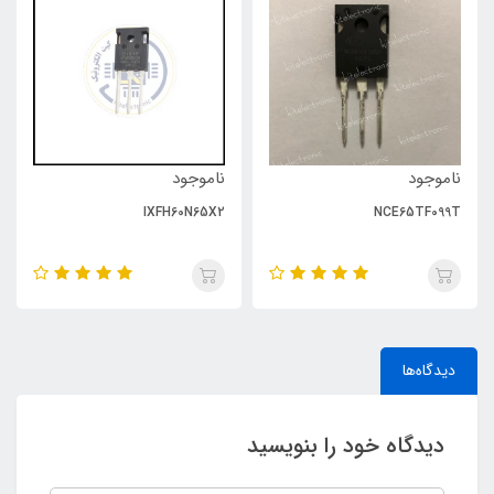
ناموجود
ناموجود
IXFH60N65X2
NCE65TF099T
دیدگاه‌ها
دیدگاه خود را بنویسید