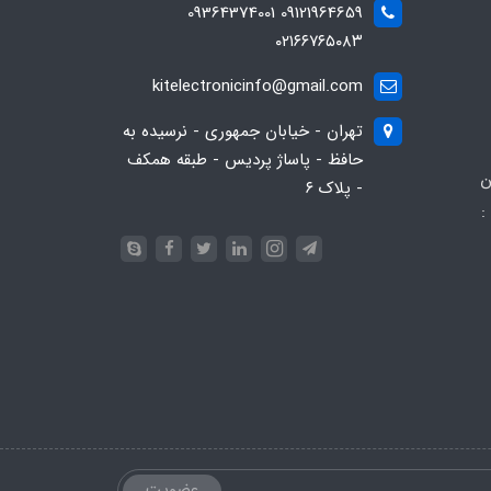
09121964659 09364374001
۰۲۱۶۶۷۶۵۰۸۳
kitelectronicinfo@gmail.com
تهران - خیابان جمهوری - نرسیده به
حافظ - پاساژ پردیس - طبقه همکف
ن
- پلاک ۶
:
093
عضویت