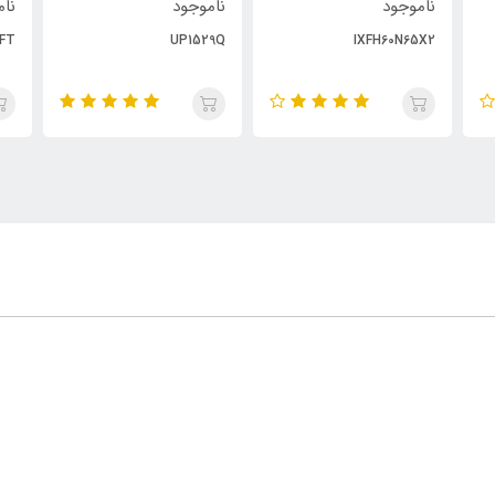
ناموجود
ناموجود
نام
FT
UP1529Q
IXFH60N65X2