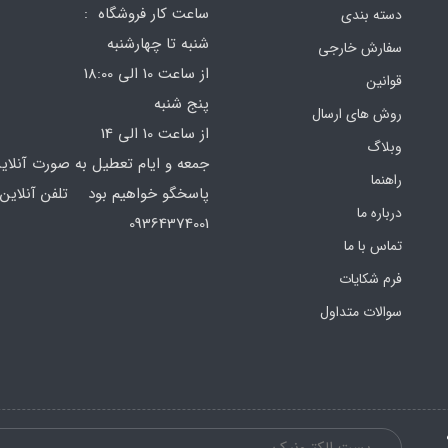
ساعت کار فروشگاه :
دسته بندی
شنبه تا چهارشنبه
سفارش خارجی
از ساعت 10 الی 18:00
قوانین
پنج شنبه
روش های ارسال
از ساعت 10 الی 14
وبلاگ
جمعه و ایام تعطیل به صورت آنلای
راهنما
پاسخگو خواهیم بود تلفن آنلاین 
درباره ما
64374001
تماس با ما
فرم‌ شکایات
سوالات متداول