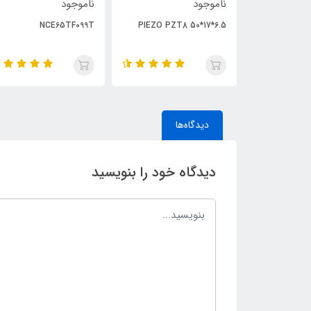
ناموجود
ناموجود
NCE65TF099T
PIEZO PZT8 50*17*6.5
دیدگاه‌ها
دیدگاه خود را بنویسید