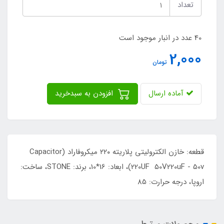
تعداد
40 عدد در انبار موجود است
2,000
تومان
آماده ارسال
افزودن به سبدخرید
قطعه: خازن الکترولیتی پلاریته ۲۲۰ میکروفاراد (Capacitor
220UF 50V220uF - 50v)، ابعاد: 16*10، برند: STONE، ساخت:
اروپا، درجه حرارت: 85