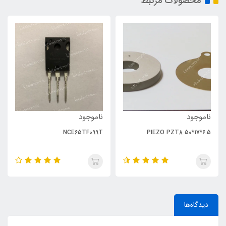
محصولات مرتبط
ناموجود
ناموجود
NCE65TF099T
PIEZO PZT8 50*17*6.5
دیدگاه‌ها