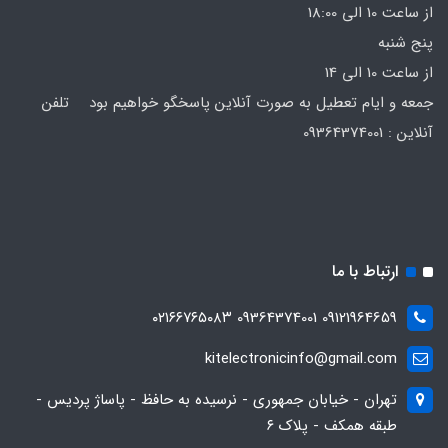
از ساعت 10 الی 18:00
پنج شنبه
از ساعت 10 الی 14
جمعه و ایام تعطیل به صورت آنلاین پاسخگو خواهیم بود تلفن
آنلاین : 09364374001
ارتباط با ما
09121964659 09364374001 ۰۲۱۶۶۷۶۵۰۸۳
kitelectronicinfo@gmail.com
تهران - خیابان جمهوری - نرسیده به حافظ - پاساژ پردیس -
طبقه همکف - پلاک ۶