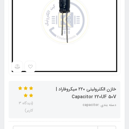
خازن الکترولیتی ۲۲۰ میکروفاراد |
Capacitor 220UF 50V
(دیدگاه 3
دسته بندی :capacitor
کاربر)