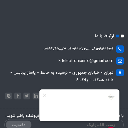
ارتباط با ما
09121964659 09364374001 ۰۲۱۶۶۷۶۵۰۸۳
kitelectronicinfo@gmail.com
تهران - خیابان جمهوری - نرسیده به حافظ - پاساژ پردیس -
طبقه همکف - پلاک ۶
با عضویت در خبرنامه، از تخفیف‌ها و جدیدترین‌های فروشگاه باخبر شوید:
عضویت