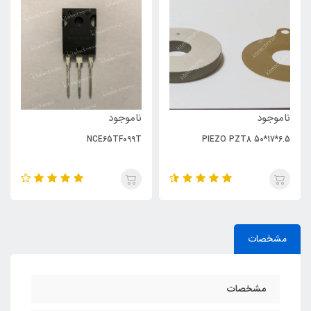
ناموجود
ناموجود
NCE65TF099T
PIEZO PZT8 50*17*6.5
مشخصات
مشخصات