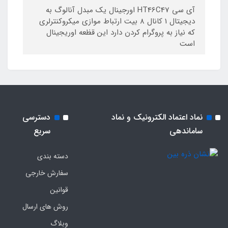
آی سی HT46C47 اورجینال یک مبدل آنالوگ به
دیجیتال 1 کانال 8 بیت ارتباط موازی میکروکنترلری
که نیاز به پروگرام کردن دارد این قظعه اوریجینال
است
نماد اعتماد الکترونیک و نماد
دسترسی
ساماندهی
سریع
دسته بندی
سفارش خارجی
قوانین
روش های ارسال
وبلاگ