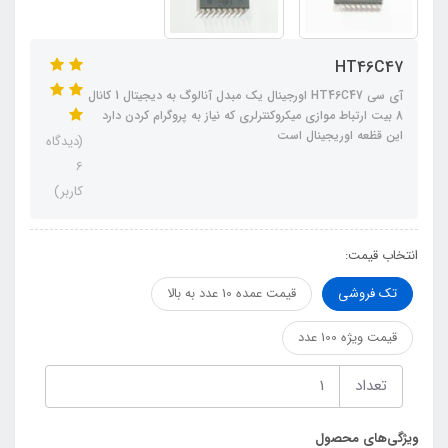
HT46C47
آی سی HT46C47 اورجینال یک مبدل آنالوگ به دیجیتال 1 کانال
8 بیت ارتباط موازی میکروکنترلری که نیاز به پروگرام کردن دارد
این قظعه اوریجینال است
(دیدگاه
6
کاربر)
انتخاب قیمت:
تک فروشی
قیمت عمده 10 عدد به بالا
قیمت ویژه 100 عدد
تعداد
ویژگی‌های محصول