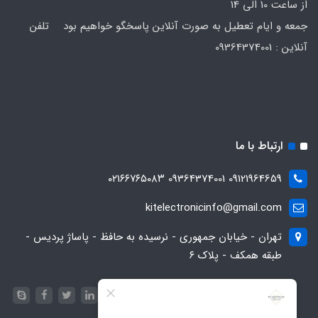
از ساعت 10 الی 14
جمعه و ایام تعطیل به صورت آنلاین پاسخگو خواهیم بود تلفن
آنلاین : 09364374001
ارتباط با ما
09121964659 09364374001 ۰۲۱۶۶۷۶۵۰۸۳
kitelectronicinfo@gmail.com
تهران - خیابان جمهوری - نرسیده به حافظ - پاساژ پردیس -
طبقه همکف - پلاک ۶