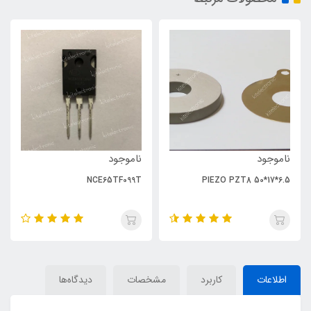
ناموجود
ناموجود
NCE65TF099T
PIEZO PZT8 50*17*6.5
اطلاعات
کاربرد
مشخصات
دیدگاه‌ها