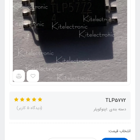
TLP5772
(دیدگاه 5 کاربر)
دسته بندی :اپتوکوپلر
انتخاب قیمت: