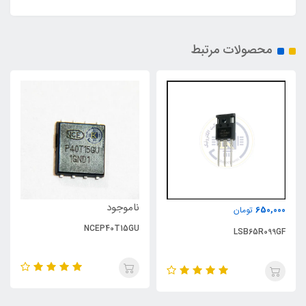
محصولات مرتبط
ناموجود
650,000
تومان
NCEP40T15GU
LSB65R099GF