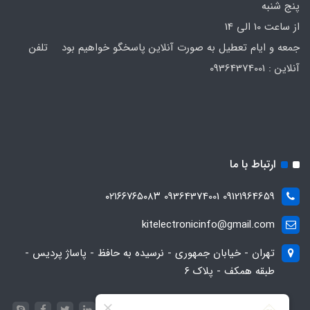
پنج شنبه
از ساعت 10 الی 14
جمعه و ایام تعطیل به صورت آنلاین پاسخگو خواهیم بود تلفن
آنلاین : 09364374001
ارتباط با ما
09121964659 09364374001 ۰۲۱۶۶۷۶۵۰۸۳
kitelectronicinfo@gmail.com
تهران - خیابان جمهوری - نرسیده به حافظ - پاساژ پردیس -
طبقه همکف - پلاک ۶