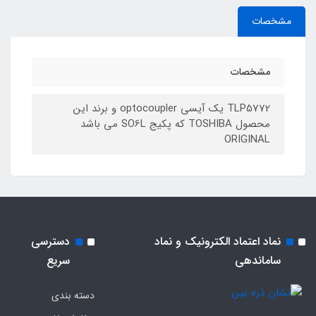
مشخصات
مشخصات
TLP5772 یک آیسی optocoupler و برند این
محصول TOSHIBA که پکیج SO6L می باشد
ORIGINAL
نماد اعتماد الکترونیک و نماد
دسترسی
ساماندهی
سریع
دسته بندی