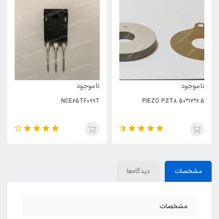
ناموجود
ناموجود
NCE65TF099T
PIEZO PZT8 50*17*6.5
مشخصات
دیدگاه‌ها
مشخصات