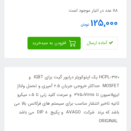
118 عدد در انبار موجود است
125,000
تومان
آماده ارسال
افزودن به سبدخرید
HCPL-3120 یک اپتوکوپلر درایور گیت برای IGBT و
MOSFET حداکثر خروجی جریان 2.5 آمپری و تحمل ولتاژ
ایزولاسیون تا 3750Vrms و سرعت کلید زنی تا 0.5 میکرو
ثانیه تاخیر انتشار مناسب برای سیستم های فرکانس بالا می
باشد که برند شرکت AVAGO و پکیج DIP 8 می باشد
ORIGINAL