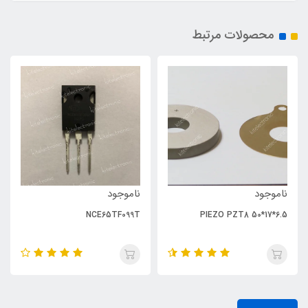
محصولات مرتبط
ناموجود
ناموجود
NCE65TF099T
PIEZO PZT8 50*17*6.5