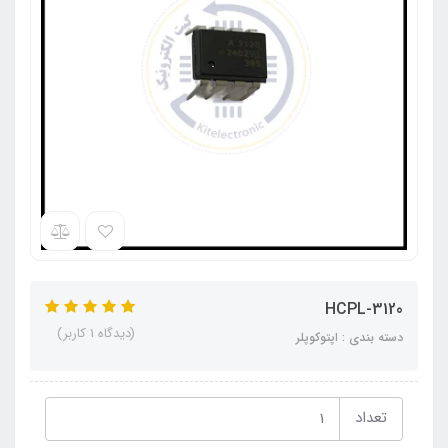
HCPL-3120
(دیدگاه 1 کاربر)
دسته بندی : اپتوکوپلر
تعداد