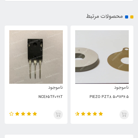
محصولات مرتبط
ناموجود
ناموجود
NCE65TF099T
PIEZO PZT8 50*17*6.5