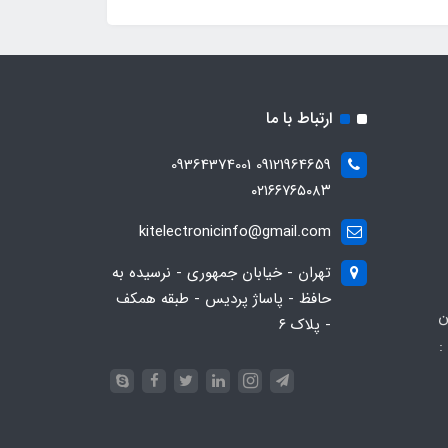
ارتباط با ما
09121964659 09364374001
۰۲۱۶۶۷۶۵۰۸۳
kitelectronicinfo@gmail.com
تهران - خیابان جمهوری - نرسیده به
حافظ - پاساژ پردیس - طبقه همکف
ن
- پلاک ۶
:
093