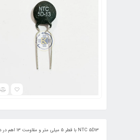
NTC 5D13 با قطر 5 میلی متر و مقاومت 13 اهم در دمای 25 درجه می باشد