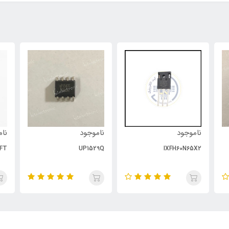
ناموجود
ناموجود
نام
FT
UP1529Q
IXFH60N65X2