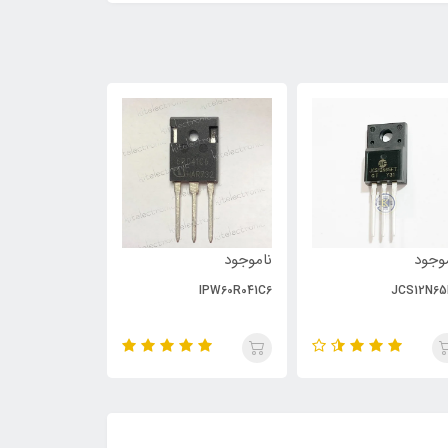
وجود
ناموجود
ناموجود
PC929
IPW60R041C6
JCS12N65