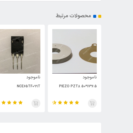
محصولات مرتبط
ناموجود
ناموجود
NCE65TF099T
PIEZO PZT8 50*17*6.5