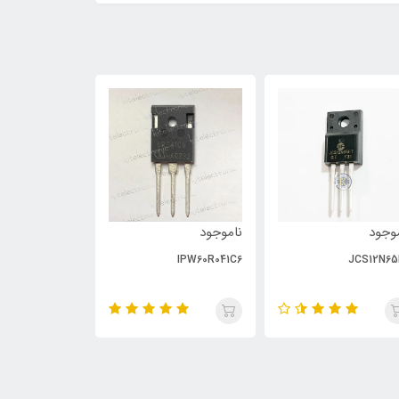
وجود
ناموجود
ناموجود
PC929
IPW60R041C6
JCS12N65