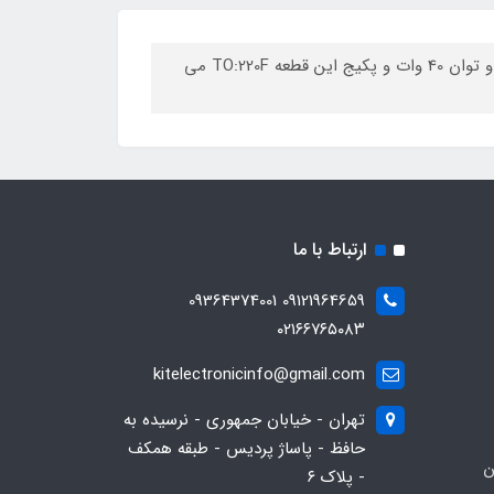
TK16A60W یک ماسفت N-Channel با تحمل ولتاژ 600 ولت و جریان15.8 آمپر و توان 40 وات و پکیج این قطعه TO:220F می
ارتباط با ما
09121964659 09364374001
۰۲۱۶۶۷۶۵۰۸۳
kitelectronicinfo@gmail.com
تهران - خیابان جمهوری - نرسیده به
حافظ - پاساژ پردیس - طبقه همکف
ن
- پلاک ۶