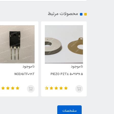
محصولات مرتبط
ناموجود
ناموجود
NCE65TF099T
PIEZO PZT8 50*17*6.5
مشخصات