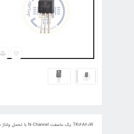
TK16A60W یک ماسفت N-Channel با تحمل ولتاژ 600 ولت و جریان15.8 آمپر و توان 40 وات و پکیج این قطعه TO:220F می باشد ORIGINAL