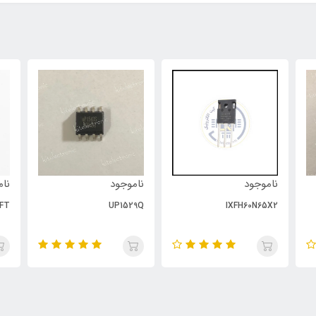
ناموجود
ناموجود
نام
FT
UP1529Q
IXFH60N65X2