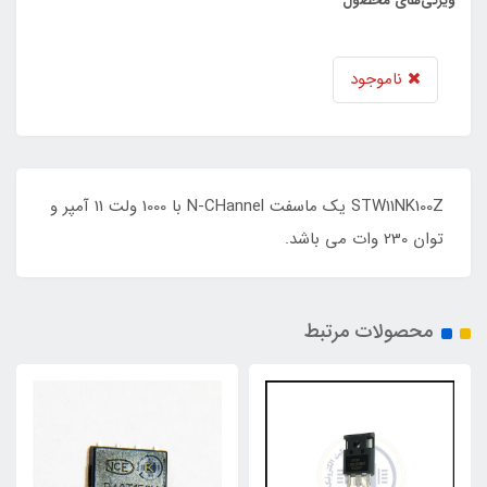
ویژگی‌های محصول
ناموجود
STW11NK100Z یک ماسفت N-CHannel با 1000 ولت 11 آمپر و
توان 230 وات می باشد.
محصولات مرتبط