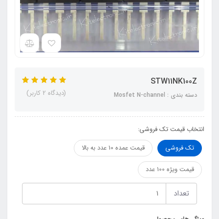
STW11NK100Z
(دیدگاه 2 کاربر)
دسته بندی : Mosfet N-channel
انتخاب قیمت تک فروشی:
تک فروشی
قیمت عمده 10 عدد به بالا
قیمت ویژه 100 عدد
تعداد