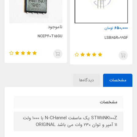
ناموجود
650,000
تومان
NCEP40T15GU
LSB65R099GF
مشخصات
دیدگاه‌ها
مشخصات
STW11NK100Z یک ماسفت N-CHannel با 1000 ولت
11 آمپر و توان 230 وات می باشد ORIGINAL