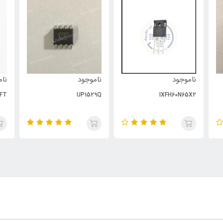
ناموجود
ناموجود
نام
FT
UP1529Q
IXFH60N65X2