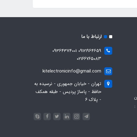
ارتباط با ما
09121964659 09364374001
۰۲۱۶۶۷۶۵۰۸۳
kitelectronicinfo@gmail.com
تهران - خیابان جمهوری - نرسیده به
حافظ - پاساژ پردیس - طبقه همکف
ن
- پلاک ۶
:
093