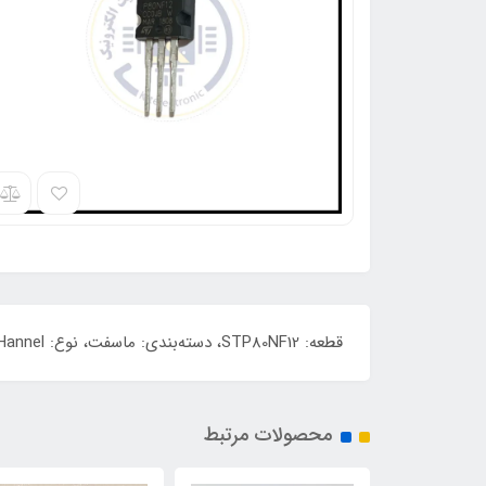
قطعه: STP80NF12، دسته‌بندی: ماسفت، نوع: N-CHannel، ولتاژ: 120 ولت، جریان‌دهی: 80 آمپر، توان: 300 وات، کیفیت: ORIGINAL
محصولات مرتبط