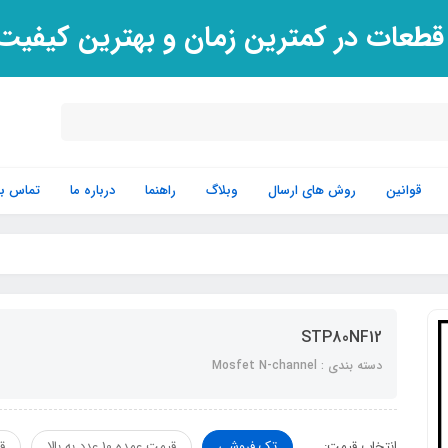
 قطعات در کمترین زمان و بهترین کیفی
قوانین
روش های ارسال
وبلاگ
راهنما
درباره ما
تماس با 
STP80NF12
دسته بندی : Mosfet N-channel
انتخاب قیمت:
تک فروشی
قیمت عمده 10 عدد به بالا
قی