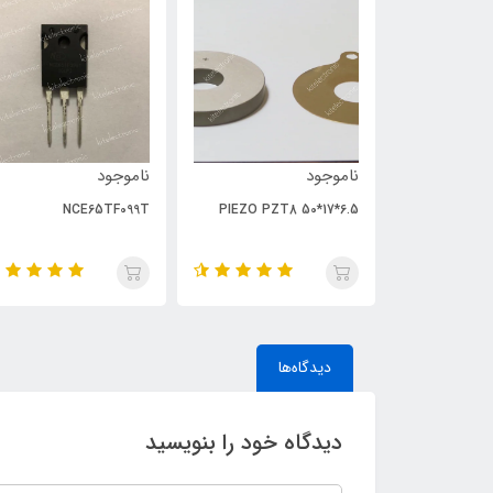
ناموجود
ناموجود
NCE65TF099T
PIEZO PZT8 50*17*6.5
دیدگاه‌ها
دیدگاه خود را بنویسید