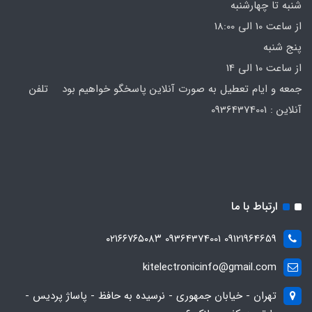
شنبه تا چهارشنبه
از ساعت 10 الی 18:00
پنج شنبه
از ساعت 10 الی 14
جمعه و ایام تعطیل به صورت آنلاین پاسخگو خواهیم بود تلفن
آنلاین : 09364374001
ارتباط با ما
09121964659 09364374001 ۰۲۱۶۶۷۶۵۰۸۳
kitelectronicinfo@gmail.com
تهران - خیابان جمهوری - نرسیده به حافظ - پاساژ پردیس -