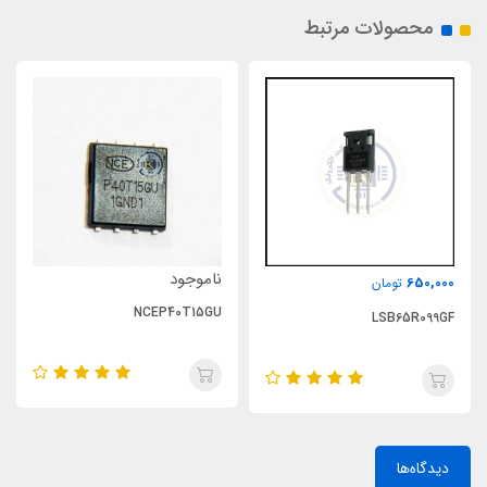
محصولات مرتبط
ناموجود
650,000
تومان
NCEP40T15GU
LSB65R099GF
دیدگاه‌ها