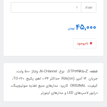
تعداد
45,000
تومان
ناموجود
قطعه: STP14NK50Z، نوع: N-CHannel، ولتاژ: 500 ولت،
جریان: 14 آمپر، (Rds(on: حداکثر 0.34 اهم، پکیج: TO-220،
کیفیت: ORIGINAL. کاربرد: مدارهای منبع تغذیه سوئیچینگ،
درایور لامپ‌های LED و مدارهای اینورتر