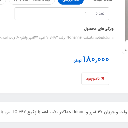
تعداد
ویژگی‌های محصول
مشخصات: ماسفت N-channel برند: VISHAY آمپر: 47آمپر ولتاژ:600 ولت اهم:.70 میلی اهم سایز:TO247 کیفیت: ORIGINAL
180,000
تومان
ناموجود