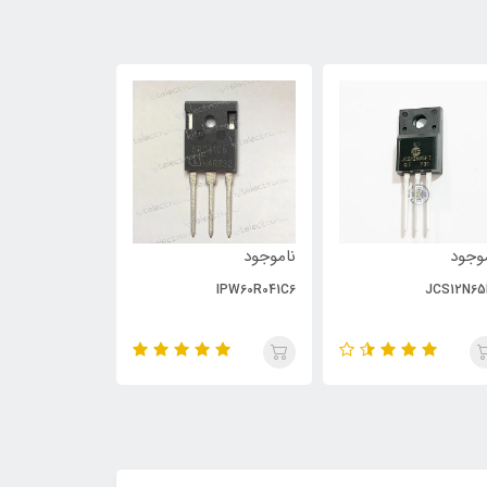
وجود
ناموجود
ناموجود
PC929
IPW60R041C6
JCS12N65