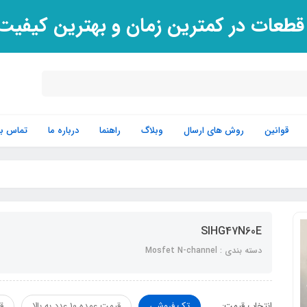
 قطعات در کمترین زمان و بهترین کیفی
قوانین
روش های ارسال
وبلاگ
راهنما
درباره ما
تماس با 
SIHG47N60E
دسته بندی : Mosfet N-channel
انتخاب قیمت:
تک فروشی
قیمت عمده 10 عدد به بالا
قیم