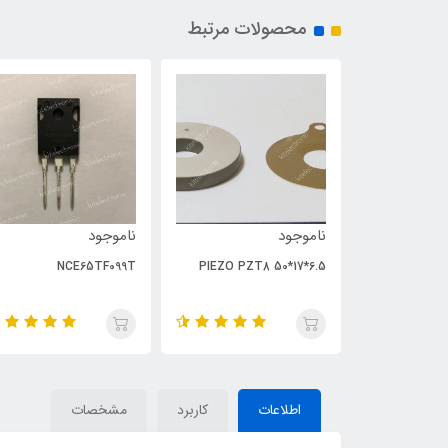
محصولات مرتبط
ناموجود
ناموجود
NCE65TF099T
PIEZO PZT8 50*17*6.5
اطلاعات
کاربرد
مشخصات