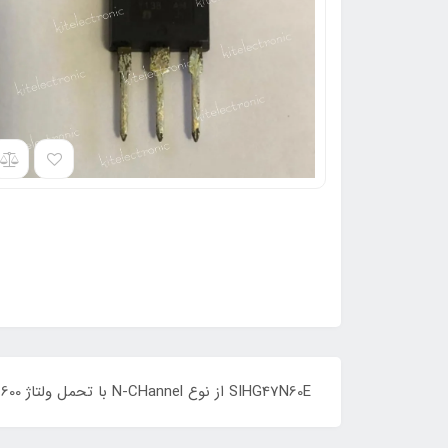
SIHG47N60E از نوع N-CHannel با تحمل ولتاژ 600 ولت و جریان 47 آمپر و Rdson حداکثر 0.070 اهم با پکیج TO-247 می باشد. ORIGINAL