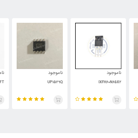
ناموجود
ناموجود
نام
FT
UP1529Q
IXFH60N65X2