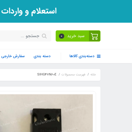
استعلام و واردات
سبد خرید
0
دسته‌بندی کالاها
دسته بندی
سفارش خارجی
خانه
فهرست محصولات
SIHG47N60E