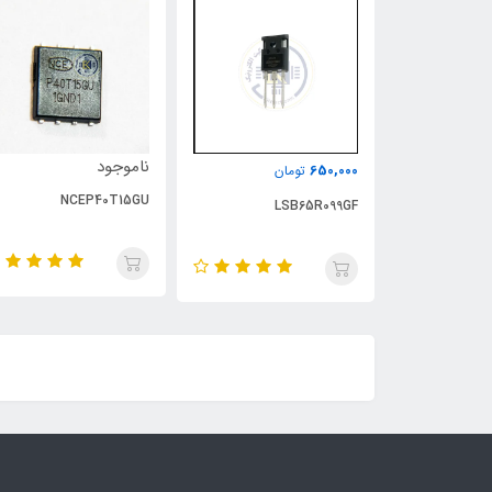
ناموجود
650,000
تومان
NCEP40T15GU
LSB65R099GF