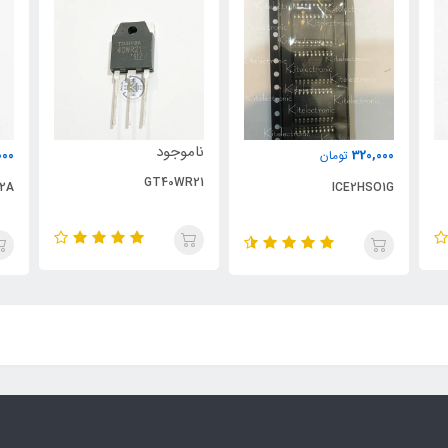
ناموجود
000
320,000
تومان
GT40WR21
2A
ICE2HSO1G