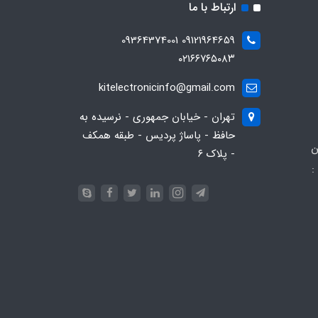
ارتباط با ما
09121964659 09364374001
۰۲۱۶۶۷۶۵۰۸۳
kitelectronicinfo@gmail.com
تهران - خیابان جمهوری - نرسیده به
حافظ - پاساژ پردیس - طبقه همکف
ن
- پلاک ۶
:
093