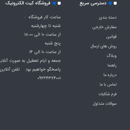
دسترسی سریع
فروشگاه کیت الکترونیک
ساعت کار فروشگاه :
دسته بندی
شنبه تا چهارشنبه
سفارش خارجی
از ساعت 10 الی 18:00
قوانین
پنج شنبه
روش های ارسال
از ساعت 10 الی 14
وبلاگ
جمعه و ایام تعطیل به صورت آنلای
راهنما
پاسخگو خواهیم بود تلفن آنلاین 
درباره ما
64374001
تماس با ما
فرم‌ شکایات
سوالات متداول