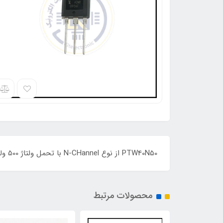
PTW40N50 از نوع N-CHannel با تحمل ولتاژ 500 ولت و جریان 46 آمپر و Rdson حداکثر 85 میلی اهم با پکیج TO-247 می باشد.
محصولات مرتبط