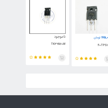
ناموجود
ناموجود
175,
تومان
UP1543S
TK39N60W
40TPS1