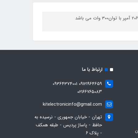
ماسفت PTP04N04N از نوع N-CHannel با تحمل ولتاژ 40 ولت و جریان دهی 206 آمپر با توان300 وات می باشد
ارتباط با ما
09121964659 09364374001
۰۲۱۶۶۷۶۵۰۸۳
kitelectronicinfo@gmail.com
تهران - خیابان جمهوری - نرسیده به
حافظ - پاساژ پردیس - طبقه همکف
ن
- پلاک ۶