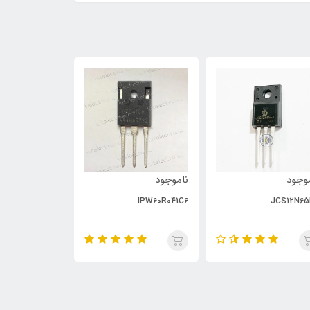
وجود
ناموجود
ناموجود
PC929
IPW60R041C6
JCS12N65