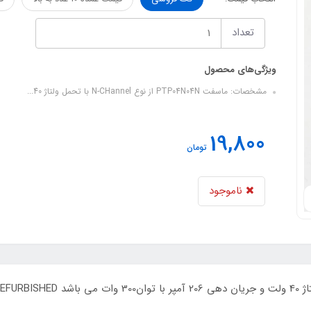
تعداد
ویژگی‌های محصول
مشخصات: ماسفت PTP04N04N از نوع N-CHannel با تحمل ولتاژ 40...
19,800
تومان
ناموجود