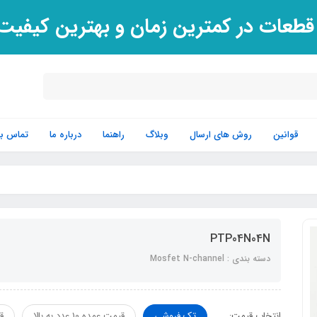
 قطعات در کمترین زمان و بهترین کیفی
قوانین
روش های ارسال
وبلاگ
راهنما
درباره ما
تماس با 
PTP04N04N
دسته بندی : Mosfet N-channel
انتخاب قیمت:
تک فروشی
قیمت عمده 10 عدد به بالا
قی