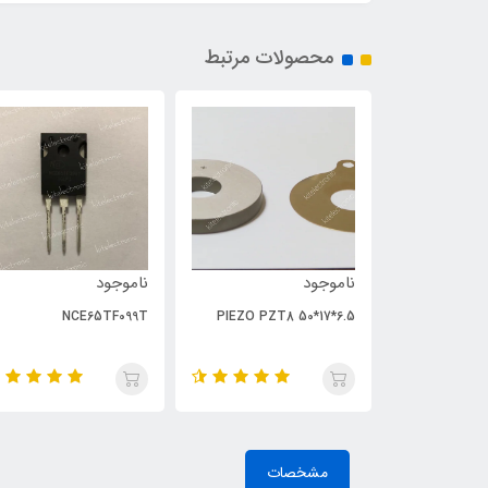
محصولات مرتبط
ناموجود
ناموجود
NCE65TF099T
PIEZO PZT8 50*17*6.5
مشخصات