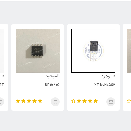
ناموجود
ناموجود
نام
FT
UP1529Q
IXFH60N65X2