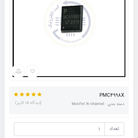
PMC4998X
(دیدگاه 15 کاربر)
دسته بندی : Mosfet N-channel
تعداد