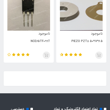
ناموجود
ناموجود
NCE65TF099T
PIEZO PZT8 50*17*6.5
نماد اعتماد الکترونیک و نماد
دسترسی