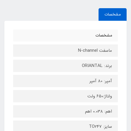
مشخصات
مشخصات
ماسفت N-channel
برند: ORIANTAL
آمپر: 80 آمپر
ولتاژ:650 ولت
اهم: 0.038 اهم
سایز: TO247