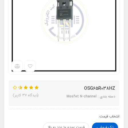
OSG65R038HZ
(دیدگاه 37 کاربر)
دسته بندی : Mosfet N-channel
انتخاب قیمت:
تک فروشی
قیمت عمده 10 عدد به بالا