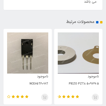
می باشد
محصولات مرتبط
ناموجود
ناموجود
NCE65TF099T
PIEZO PZT8 50*17*6.5