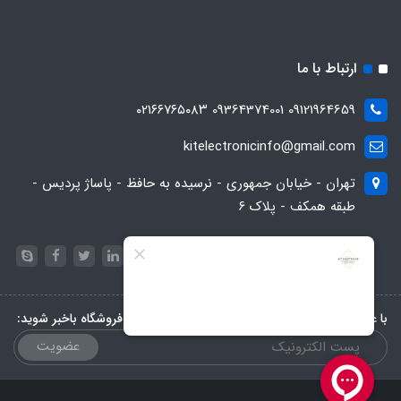
ارتباط با ما
09121964659 09364374001 ۰۲۱۶۶۷۶۵۰۸۳
kitelectronicinfo@gmail.com
تهران - خیابان جمهوری - نرسیده به حافظ - پاساژ پردیس -
طبقه همکف - پلاک ۶
با عضویت در خبرنامه، از تخفیف‌ها و جدیدترین‌های فروشگاه باخبر شوید:
عضویت