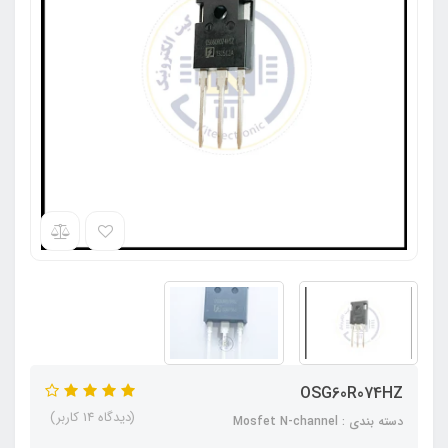
OSG60R074HZ
(دیدگاه 14 کاربر)
دسته بندی : Mosfet N-channel