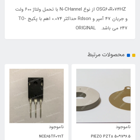
OSG60R074HZ از نوع N-CHannel با تحمل ولتاژ 600 ولت
و جریان 47 آمپر و Rdson حداکثر 0.074 اهم با پکیج TO-
247 می باشد. ORIGINAL
محصولات مرتبط
ناموجود
ناموجود
NCE65TF099T
PIEZO PZT8 50*17*6.5