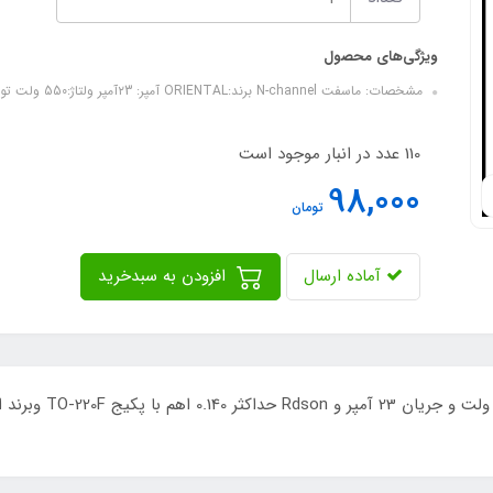
ویژگی‌های محصول
مشخصات: ماسفت N-channel برند:ORIENTAL آمپر: ۲3آمپر ولتاژ:550 ولت توان:۲۵۰ وات سایز:TO220F کیفیت: ریفربیش
110 عدد در انبار موجود است
98,000
تومان
آماده ارسال
افزودن به سبدخرید