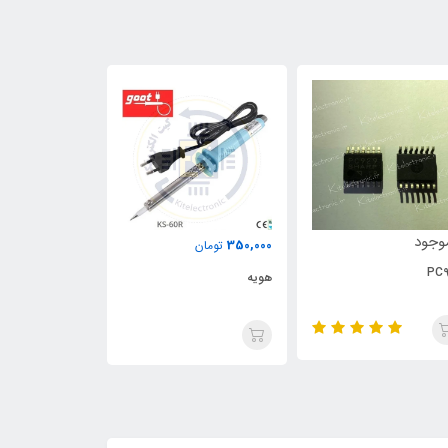
وجود
ناموجود
350,000
تومان
PC9
هویه
350