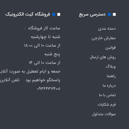
دسترسی سریع
فروشگاه کیت الکترونیک
ساعت کار فروشگاه :
دسته بندی
شنبه تا چهارشنبه
سفارش خارجی
از ساعت 10 الی 18:00
قوانین
پنج شنبه
روش های ارسال
از ساعت 10 الی 14
وبلاگ
جمعه و ایام تعطیل به صورت آنلای
راهنما
پاسخگو خواهیم بود تلفن آنلاین 
درباره ما
64374001
تماس با ما
فرم‌ شکایات
سوالات متداول