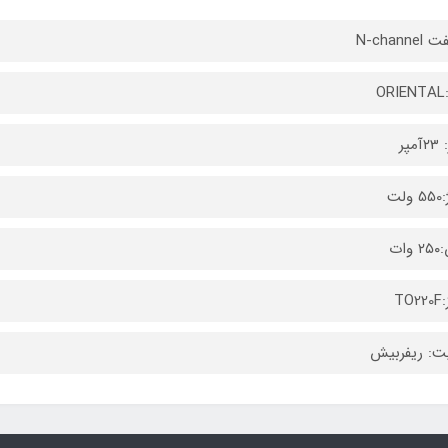
N-chann
O
مپر
لت
وات
TO
ت: ریفربیش