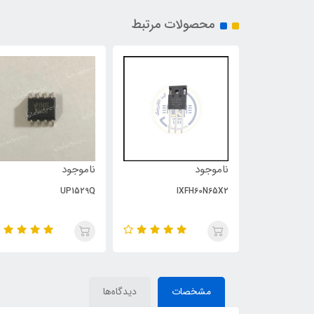
محصولات مرتبط
ناموجود
ناموجود
UP1529Q
IXFH60N65X2
N
مشخصات
دیدگاه‌ها