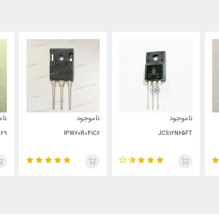
ناموجود
ناموجود
نام
29
IPW60R041C6
JCS12N65FT