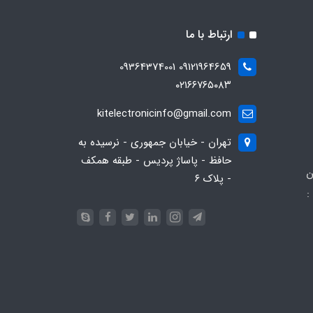
ارتباط با ما
09121964659 09364374001
۰۲۱۶۶۷۶۵۰۸۳
kitelectronicinfo@gmail.com
تهران - خیابان جمهوری - نرسیده به
حافظ - پاساژ پردیس - طبقه همکف
ن
- پلاک ۶
:
093