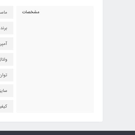
مشخصات
ماسفت el
برند:RIENTAL
آمپر: ۲3آ
ولتاژ:550 و
توان:۲۵۰ 
سایز:220F
کیفی