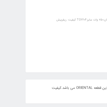
OSG55R140F از نوع N-CHannel با تحمل ولتاژ 550 ولت و جریان 23 آمپر و Rdson حداکثر 0.140 اهم با پکیج TO-220F وبرند این قطعه ORIENTAL می باشد.کیفیت