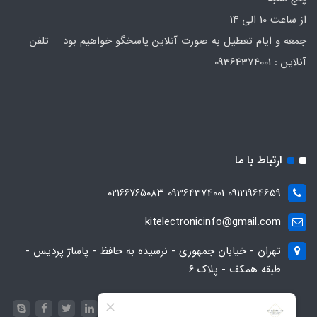
از ساعت 10 الی 14
جمعه و ایام تعطیل به صورت آنلاین پاسخگو خواهیم بود تلفن
آنلاین : 09364374001
ارتباط با ما
09121964659 09364374001 ۰۲۱۶۶۷۶۵۰۸۳
kitelectronicinfo@gmail.com
تهران - خیابان جمهوری - نرسیده به حافظ - پاساژ پردیس -
طبقه همکف - پلاک ۶