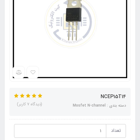
NCEP15T14
(دیدگاه 7 کاربر)
دسته بندی : Mosfet N-channel
تعداد