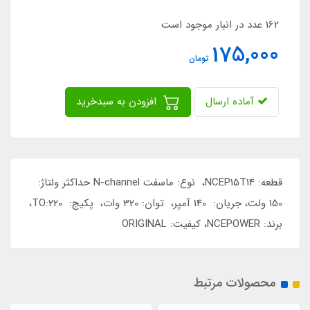
162 عدد در انبار موجود است
175,000
تومان
آماده ارسال
افزودن به سبدخرید
قطعه: NCEP15T14، نوع: ماسفت N-channel حداکثر ولتاژ:
150 ولت، جریان: 140 آمپر، توان: 320 وات، پکیج: TO:220،
برند: NCEPOWER، کیفیت: ORIGINAL
محصولات مرتبط