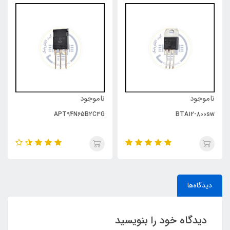
ناموجود
ناموجود
APT94N65B2C3G
BTA12-800sw
دیدگاه‌ها
دیدگاه خود را بنویسید