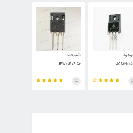
وجود
ناموجود
ناموجود
PC929
IPW60R041C6
JCS12N65