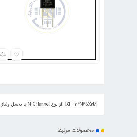
IXFH34N65X2M از نوع N-CHannel با تحمل ولتاژ 650 ولت و جریان 34 آمپر و Rdson حداکثر 100 میلی اهم با پکیج TO:247 می باشد REFURBISHED
محصولات مرتبط