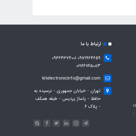
ارتباط با ما
09121964659 09364374001
۰۲۱۶۶۷۶۵۰۸۳
kitelectronicinfo@gmail.com
تهران - خیابان جمهوری - نرسیده به
حافظ - پاساژ پردیس - طبقه همکف
ن
- پلاک ۶
:
093