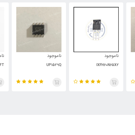
ناموجود
ناموجود
نام
FT
UP1529Q
IXFH60N65X2