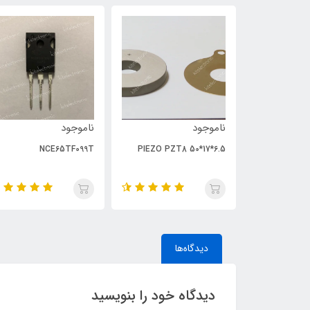
ناموجود
ناموجود
NCE65TF099T
PIEZO PZT8 50*17*6.5
دیدگاه‌ها
دیدگاه خود را بنویسید