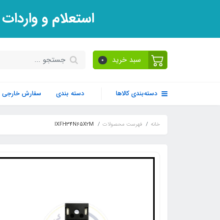
استعلام و واردات
سبد خرید
0
دسته‌بندی کالاها
دسته بندی
سفارش خارجی
خانه
فهرست محصولات
IXFH34N65X2M