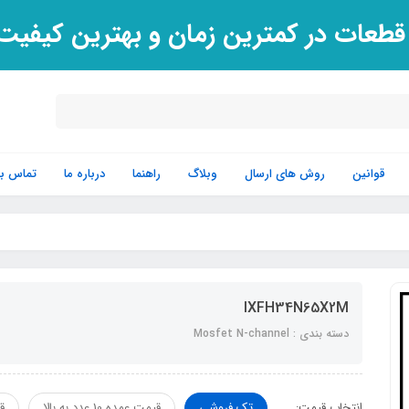
 قطعات در کمترین زمان و بهترین کیفی
قوانین
روش های ارسال
وبلاگ
راهنما
درباره ما
تماس با 
IXFH34N65X2M
دسته بندی : Mosfet N-channel
انتخاب قیمت:
تک فروشی
قیمت عمده 10 عدد به بالا
قی