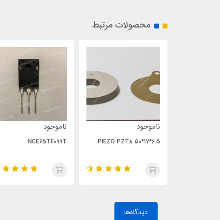
محصولات مرتبط
ناموجود
ناموجود
NCE65TF099T
PIEZO PZT8 50*17*6.5
دیدگاه‌ها