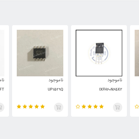
ناموجود
ناموجود
نام
FT
UP1529Q
IXFH60N65X2