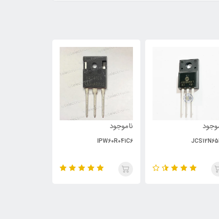
وجود
ناموجود
ناموجود
PC929
IPW60R041C6
JCS12N65