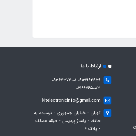
ارتباط با ما
09121964659 09364374001
۰۲۱۶۶۷۶۵۰۸۳
kitelectronicinfo@gmail.com
تهران - خیابان جمهوری - نرسیده به
حافظ - پاساژ پردیس - طبقه همکف
ن
- پلاک ۶
: