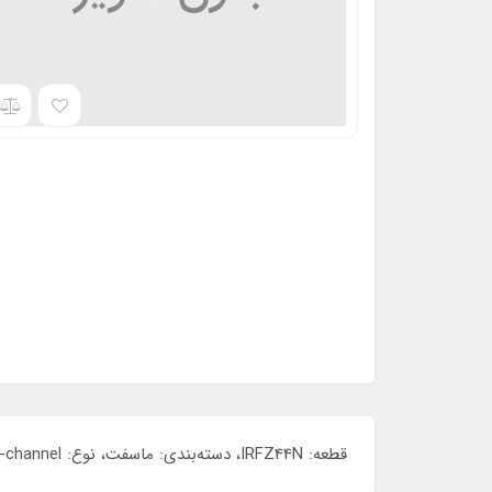
قطعه: IRFZ44N، دسته‌بندی: ماسفت، نوع: N-channel، ولتاژ: 55 ولت، جریان: 49 آمپر، توان: 94 وات، پکیج: TO:220، برند: infineon، کیفیت: ORIGINAL.