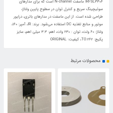
IRFSL3306 ماسفت N-channel است که برای مدارهای
سوئیچینگ سریع و کنترل توان در سطوح پایین ولتاژ،
طراحی شده است. از این ماسفت در مدارهای باتری، درایور
موتور و منابع تغذیه DC استفاده می‌شود. برند: IR، آمپر: 160،
ولتاژ: 60 ولت، توان : 230 وات، اهم: 3.3 میلی اهم، سایز
پکیج: TO:262، کیفیت: ORIGINAL
محصولات مرتبط