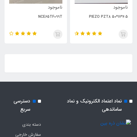
ناموجود
ناموجود
NCE65TF099T
PIEZO PZT8 50*17*6.5
نماد اعتماد الکترونیک و نماد
دسترسی
ساماندهی
سریع
دسته بندی
سفارش خارجی