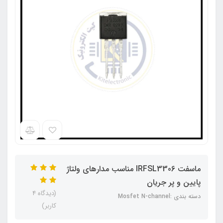
ماسفت IRFSL3306 مناسب مدارهای ولتاژ
پایین و پر جریان
(دیدگاه 4
دسته بندی :Mosfet N-channel
کاربر)