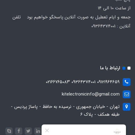
از ساعت 10 الی 14
جمعه و ایام تعطیل به صورت آنلاین پاسخگو خواهیم بود تلفن
آنلاین : 09364374001
ارتباط با ما
09121964659 09364374001 ۰۲۱۶۶۷۶۵۰۸۳
kitelectronicinfo@gmail.com
تهران - خیابان جمهوری - نرسیده به حافظ - پاساژ پردیس -
طبقه همکف - پلاک ۶