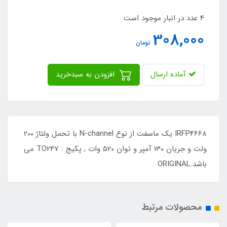
4 عدد در انبار موجود است
308,000
تومان
آماده ارسال
افزودن به سبدخرید
IRFP4668 یک ماسفت از نوع N-channel با تحمل ولتاژ 200
ولت و جریان 130 آمپر و توان 520 وات , پکیج : TO247 می
باشد.ORIGINAL
محصولات مرتبط