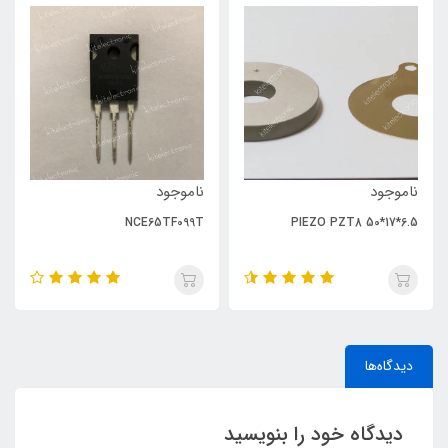
ناموجود
ناموجود
NCE65TF099T
PIEZO PZT8 50*17*6.5
دیدگاه‌ها
دیدگاه خود را بنویسید