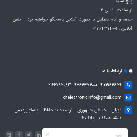
پنج شنبه
از ساعت 10 الی 14
جمعه و ایام تعطیل به صورت آنلاین پاسخگو خواهیم بود تلفن
آنلاین : 09364374001
ارتباط با ما
09121964659 09364374001 ۰۲۱۶۶۷۶۵۰۸۳
kitelectronicinfo@gmail.com
تهران - خیابان جمهوری - نرسیده به حافظ - پاساژ پردیس -
طبقه همکف - پلاک ۶