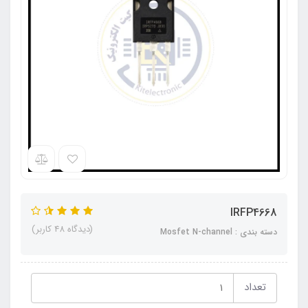
IRFP4668
(دیدگاه 48 کاربر)
دسته بندی : Mosfet N-channel
تعداد