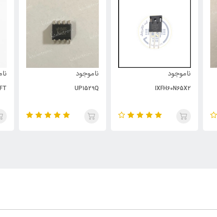
ناموجود
ناموجود
نام
FT
UP1529Q
IXFH60N65X2