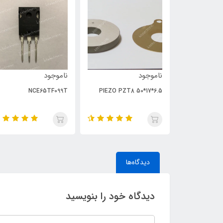
ناموجود
ناموجود
NCE65TF099T
PIEZO PZT8 50*17*6.5
دیدگاه‌ها
دیدگاه خود را بنویسید