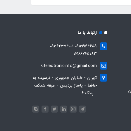
ارتباط با ما
09121964659 09364374001
۰۲۱۶۶۷۶۵۰۸۳
kitelectronicinfo@gmail.com
تهران - خیابان جمهوری - نرسیده به
حافظ - پاساژ پردیس - طبقه همکف
ن
- پلاک ۶
:
093