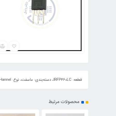
قطعه: IRFP460LC، دسته‌بندی: ماسفت، نوع: N-CHannel، ولتاژ: 500 ولت، جریان دهی: 20 آمپر، توان: 280 وات، کیفیت: ORIGINAL.
محصولات مرتبط