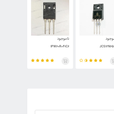
وجود
ناموجود
ناموجود
PC929
IPW60R041C6
JCS12N65