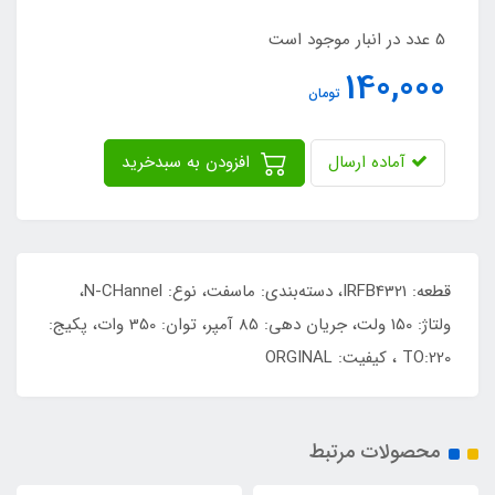
5 عدد در انبار موجود است
140,000
تومان
آماده ارسال
افزودن به سبدخرید
قطعه: IRFB4321، دسته‌بندی: ماسفت، نوع: N-CHannel،
ولتاژ: 150 ولت، جریان دهی: 85 آمپر، توان: 350 وات، پکیج:
TO:220 ، کیفیت: ORGINAL
محصولات مرتبط