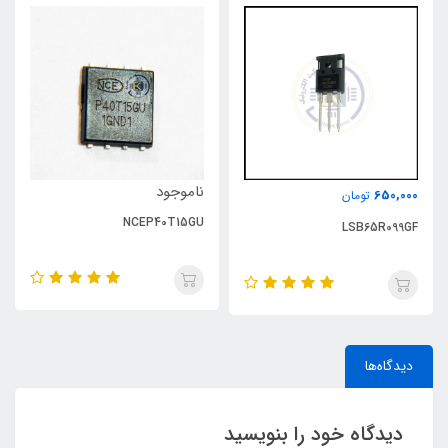
ناموجود
650,000
تومان
NCEP40T15GU
LSB65R099GF
دیدگاه‌ها
دیدگاه خود را بنویسید