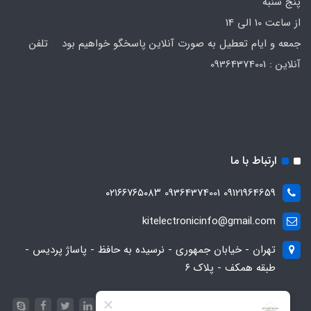
پنج شنبه
از ساعت 10 الی 14
جمعه و ایام تعطیل به صورت آنلاین پاسخگو خواهیم بود تلفن
آنلاین : 09364374001
ارتباط با ما
09121964659 09364374001 ۰۲۱۶۶۷۶۵۰۸۳
kitelectronicinfo@gmail.com
تهران - خیابان جمهوری - نرسیده به حافظ - پاساژ پردیس -
طبقه همکف - پلاک ۶