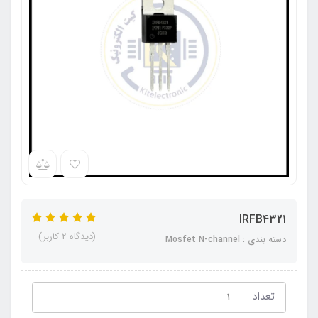
IRFB4321
(دیدگاه 2 کاربر)
دسته بندی : Mosfet N-channel
تعداد