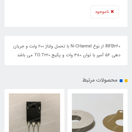
ناموجود
IRFB260 از نوع N-CHannel با تحمل ولتاژ 200 ولت و جریان
دهی 56 آمپر با توان 380 وات و پکیج TO:T220 می باشد
محصولات مرتبط