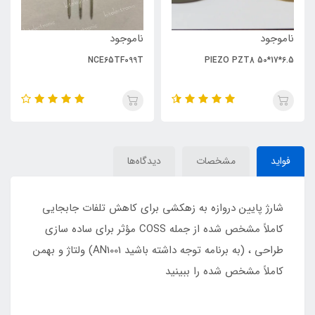
ناموجود
ناموجود
NCE65TF099T
PIEZO PZT8 50*17*6.5
فواید
مشخصات
دیدگاه‌ها
شارژ پایین دروازه به زهکشی برای کاهش تلفات جابجایی
کاملاً مشخص شده از جمله COSS مؤثر برای ساده سازی
طراحی ، (به برنامه توجه داشته باشید AN1001) ولتاژ و بهمن
کاملاً مشخص شده را ببینید