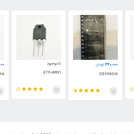
ناموجود
000
320,000
تومان
GT40WR21
2A
ICE2HSO1G