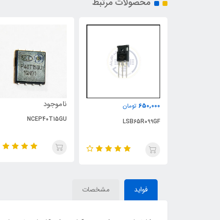
محصولات مرتبط
ناموجود
650,000
تومان
NCEP40T15GU
LSB65R099GF
فواید
مشخصات