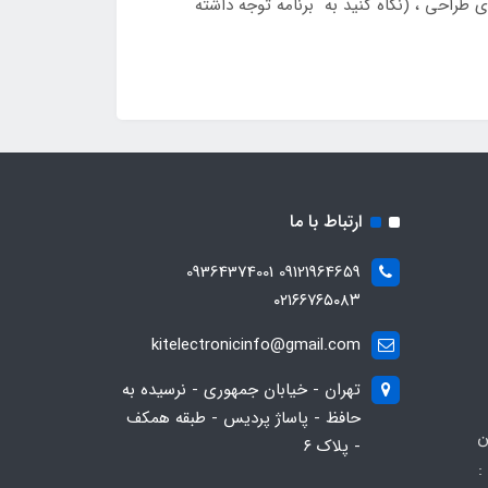
یی ظرفیت کاملاً مشخص شده از جمله COSS کارآمد برای ساده سازی طراحی ، (نگاه کنید به برنامه توجه داشته
ارتباط با ما
09121964659 09364374001
۰۲۱۶۶۷۶۵۰۸۳
kitelectronicinfo@gmail.com
تهران - خیابان جمهوری - نرسیده به
حافظ - پاساژ پردیس - طبقه همکف
ن
- پلاک ۶
: