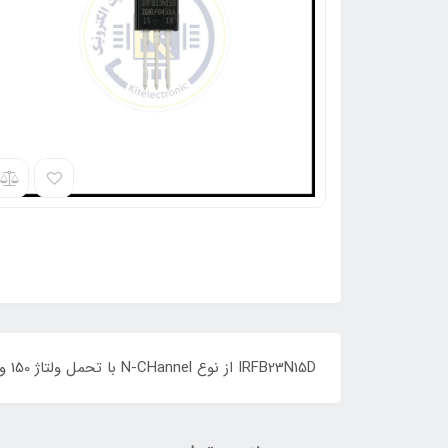
IRFB23N15D از نوع N-CHannel با تحمل ولتاژ 150 ولت و جریان دهی 23 آمپر می باشد