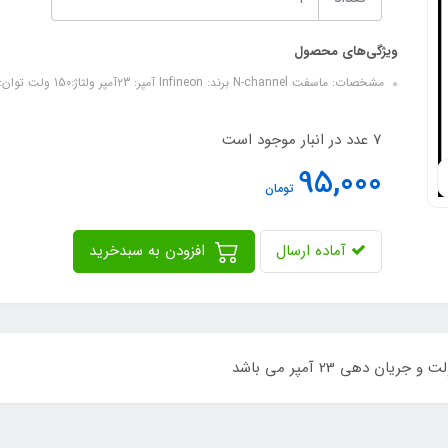
ویژگی‌های محصول
مشخصات: ماسفت N-channel برند: Infineon آمپر: ۲3آمپر ولتاژ:150 ولت توان: 136 وات اهم :0.090 اهم سایز:TO220 کیفیت: ORIGINAL
7 عدد در انبار موجود است
95,000
تومان
آماده ارسال
افزودن به سبدخرید