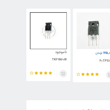
ناموجود
ناموجود
175,
تومان
UP1543S
TK39N60W
40TPS1