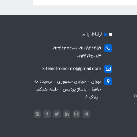
ارتباط با ما
09121964659 09364374001
۰۲۱۶۶۷۶۵۰۸۳
kitelectronicinfo@gmail.com
تهران - خیابان جمهوری - نرسیده به
حافظ - پاساژ پردیس - طبقه همکف
ن
- پلاک ۶
:
093