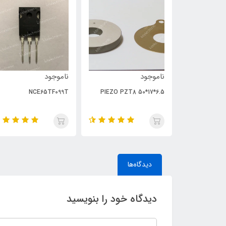
ناموجود
ناموجود
NCE65TF099T
PIEZO PZT8 50*17*6.5
دیدگاه‌ها
دیدگاه خود را بنویسید