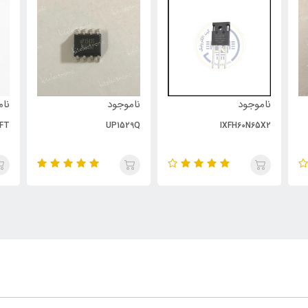
ناموجود
ناموجود
نام
FT
UP1529Q
IXFH60N65X2