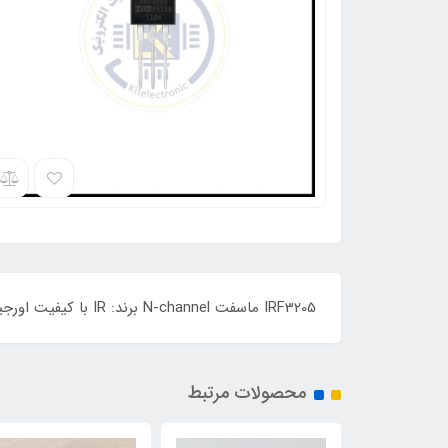
IRF3205 ماسفت N-channel برند: IR با کیفیت اورجینال , میزان 110 آمپر و 55 ولت , توان 200 وات , پکیج TO:220 می باشد ORIGINAL
محصولات مرتبط