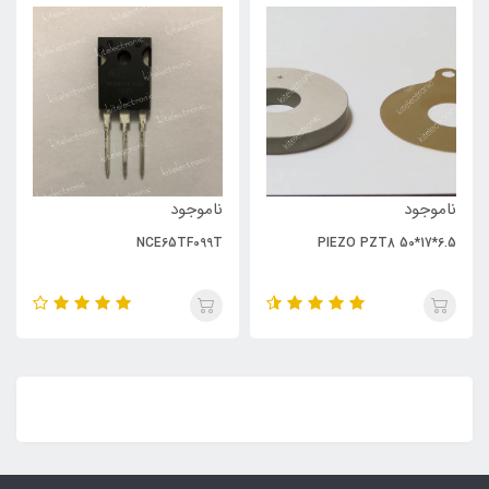
ناموجود
ناموجود
NCE65TF099T
PIEZO PZT8 50*17*6.5