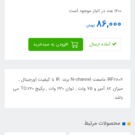
1200 عدد در انبار موجود است
86,000
تومان
آماده ارسال
افزودن به سبدخرید
IRF2807 ماسفت N-channel برند: IR با کیفیت اورجینال ,
میزان 82 آمپر و 75 ولت , توان 230 وات , پکیج TO:220 می
باشد.
محصولات مرتبط