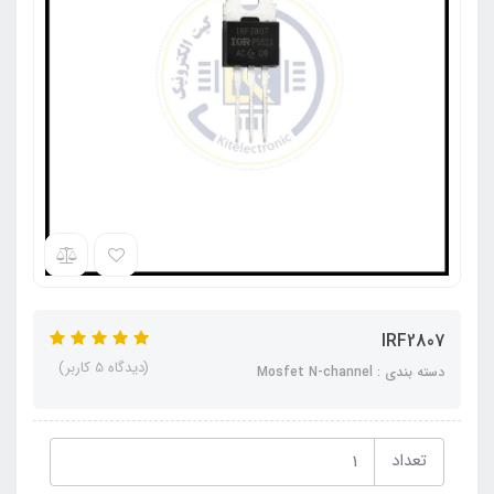
IRF2807
(دیدگاه 5 کاربر)
دسته بندی : Mosfet N-channel
تعداد