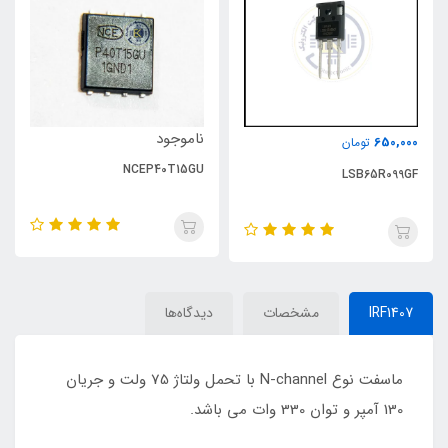
ناموجود
650,000
تومان
NCEP40T15GU
LSB65R099GF
IRF1407
مشخصات
دیدگاه‌ها
ماسفت نوع N-channel با تحمل ولتاژ 75 ولت و جریان
130 آمپر و توان 330 وات می باشد.