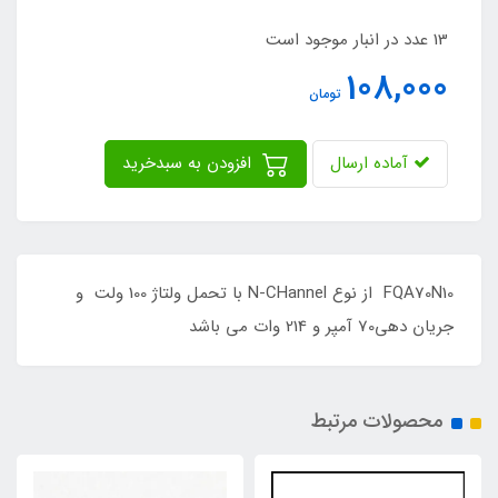
13 عدد در انبار موجود است
108,000
تومان
آماده ارسال
افزودن به سبدخرید
FQA70N10 از نوع N-CHannel با تحمل ولتاژ 100 ولت و
جریان دهی70 آمپر و 214 وات می باشد
محصولات مرتبط