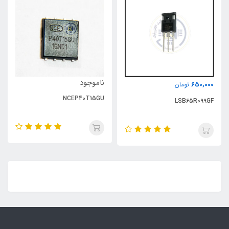
ناموجود
650,000
تومان
NCEP40T15GU
LSB65R099GF