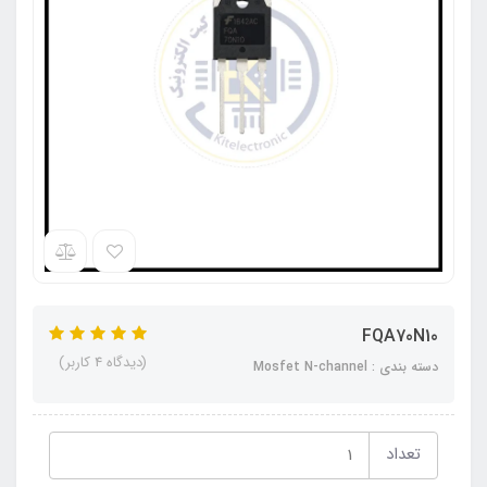
FQA70N10
(دیدگاه 4 کاربر)
دسته بندی : Mosfet N-channel
تعداد