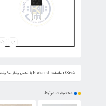
2SK4115 ماسفت N-channel با تحمل ولتاژ 900 ولت و حداکثر جریان 7 آمپر و توان 150 وات با برند : TOSHIBA, پکیج این قطعه TO:247 می باشد ORIGINAL
محصولات مرتبط