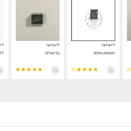
ناموجود
ناموجود
نام
FT
UP1529Q
IXFH60N65X2