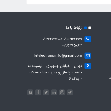
ارتباط با ما
09121964659 09364374001
۰۲۱۶۶۷۶۵۰۸۳
kitelectronicinfo@gmail.com
تهران - خیابان جمهوری - نرسیده به
حافظ - پاساژ پردیس - طبقه همکف
ن
- پلاک ۶
:
093