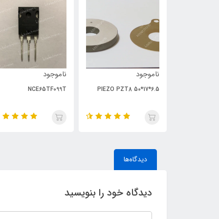
ناموجود
ناموجود
NCE65TF099T
PIEZO PZT8 50*17*6.5
دیدگاه‌ها
دیدگاه خود را بنویسید