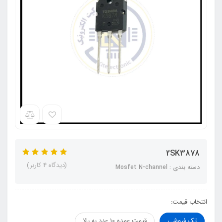
2SK3878
(دیدگاه 4 کاربر)
دسته بندی : Mosfet N-channel
انتخاب قیمت:
تک فروشی
قیمت عمده 10 عدد به بالا