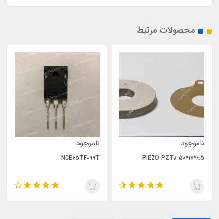
محصولات مرتبط
ناموجود
ناموجود
NCE65TF099T
PIEZO PZT8 50*17*6.5