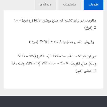
اطلاعات
مشخصات
دیدگاه‌ها
مقاومت در برابر تخلیه کم منبع روشن: RDS (روشن) = 1.0
Ω (نوع)
پذیرش انتقال به جلو: fYfs⎪ = 7.0 S (نوع.)
جریان کم نشت: IDSS = 100 μA (حداکثر) (VDS = 720
ولت) مدل تقویت: Vth = 2.0 ~ 4.0 V (VDS = 10 ولت ، ID
= 1 میلی آمپر)