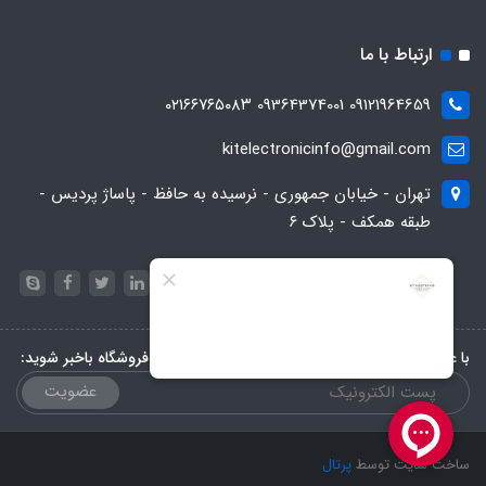
ارتباط با ما
09121964659 09364374001 ۰۲۱۶۶۷۶۵۰۸۳
kitelectronicinfo@gmail.com
تهران - خیابان جمهوری - نرسیده به حافظ - پاساژ پردیس -
طبقه همکف - پلاک ۶
با عضویت در خبرنامه، از تخفیف‌ها و جدیدترین‌های فروشگاه باخبر شوید:
عضویت
ساخت سایت توسط
پرتال