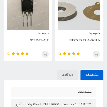
ناموجود
ناموجود
NCE65TF099T
PIEZO PZT8 50*17*6.5
مشخصات
دیدگاه‌ها
مشخصات
2SK1413 یک ماسفت N-CHannel با 1500 ولت 2 آمپر