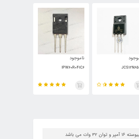
وجود
ناموجود
ناموجود
PC929
IPW60R041C6
JCS12N65
STGP19NC60KD از نوع IGBT دیود دار با تحمل ولتاژ 600 ولت و جریان دهی پیوسته 16 آمپر و توان 32 وات می باشد