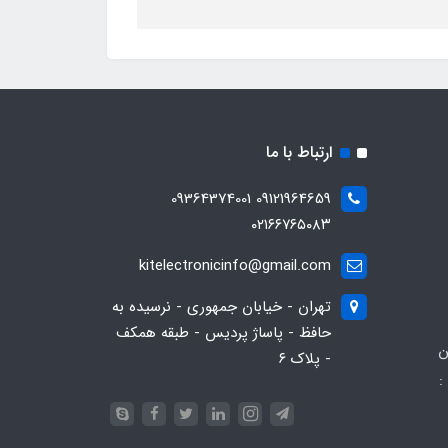
ارتباط با ما
09121964659 09364374001
۰۲۱۶۶۷۶۵۰۸۳
kitelectronicinfo@gmail.com
تهران - خیابان جمهوری - نرسیده به
حافظ - پاساژ پردیس - طبقه همکف
ن
- پلاک ۶
:
093