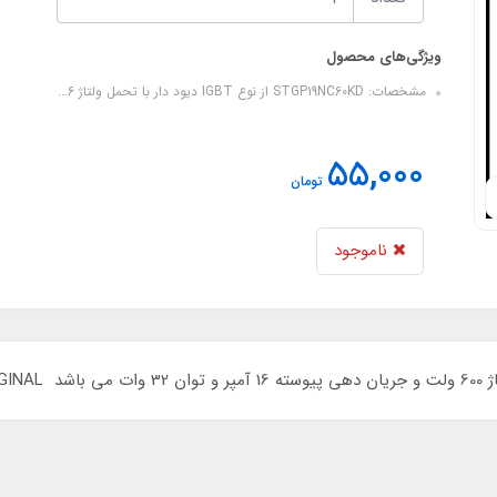
ویژگی‌های محصول
مشخصات: STGP19NC60KD از نوع IGBT دیود دار با تحمل ولتاژ 6...
55,000
تومان
ناموجود