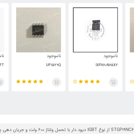
ناموجود
ناموجود
نام
FT
UP1529Q
IXFH60N65X2