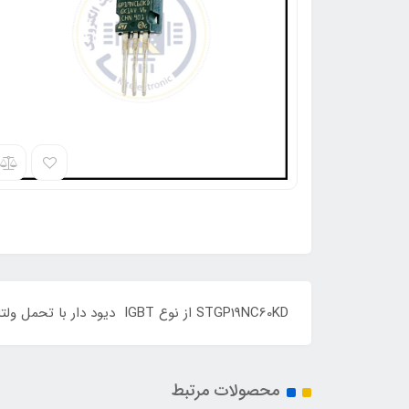
STGP19NC60KD از نوع IGBT دیود دار با تحمل ولتاژ 600 ولت و جریان دهی پیوسته 16 آمپر و توان 32 وات می باشد ORIGINAL
محصولات مرتبط