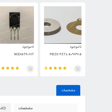
ناموجود
ناموجود
NCE65TF099T
PIEZO PZT8 50*17*6.5
مشخصات
مشخصات