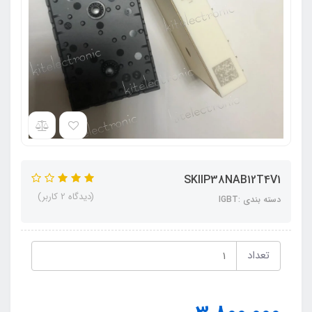
SKIIP38NAB12T4V1
(دیدگاه 2 کاربر)
دسته بندی :IGBT
تعداد