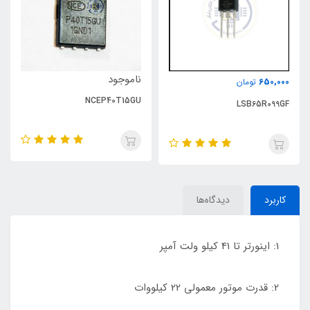
ناموجود
650,000
تومان
NCEP40T15GU
LSB65R099GF
کاربرد
دیدگاه‌ها
1: اینورتر تا 41 کیلو ولت آمپر
2: قدرت موتور معمولی 22 کیلووات