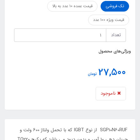
تک فروشی
قیمت عمده 10 عدد به بالا
قیمت ویژه 100 عدد
تعداد
ویژگی‌های محصول
27,500
تومان
ناموجود
SGP10N60RUF از نوع IGBT که با تحمل ولتاژ 600 ولت و
جریان دهی 10 آمپر و‌ بدون دیود می باشد که پکیچ TO220