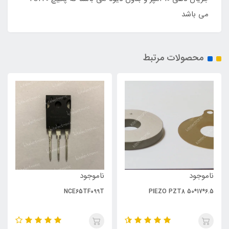
می باشد
محصولات مرتبط
ناموجود
ناموجود
NCE65TF099T
PIEZO PZT8 50*17*6.5