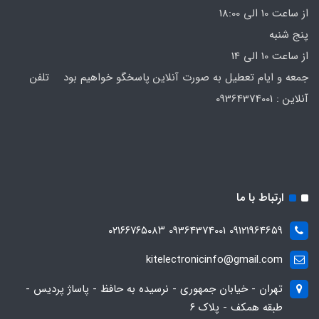
از ساعت 10 الی 18:00
پنج شنبه
از ساعت 10 الی 14
جمعه و ایام تعطیل به صورت آنلاین پاسخگو خواهیم بود تلفن
آنلاین : 09364374001
ارتباط با ما
09121964659 09364374001 ۰۲۱۶۶۷۶۵۰۸۳
kitelectronicinfo@gmail.com
تهران - خیابان جمهوری - نرسیده به حافظ - پاساژ پردیس -
طبقه همکف - پلاک ۶