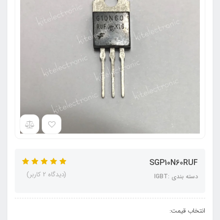
SGP10N60RUF
(دیدگاه 2 کاربر)
دسته بندی :IGBT
انتخاب قیمت: