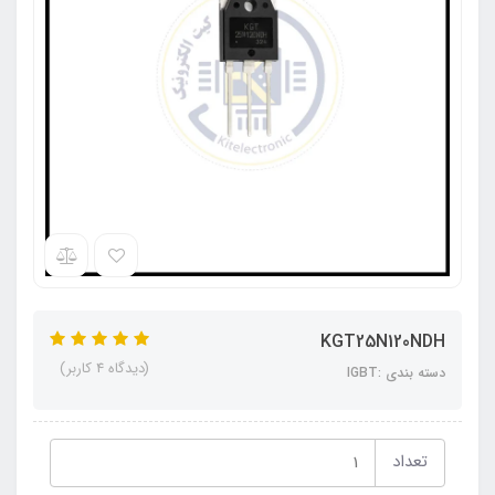
KGT25N120NDH
(دیدگاه 4 کاربر)
دسته بندی :IGBT
تعداد