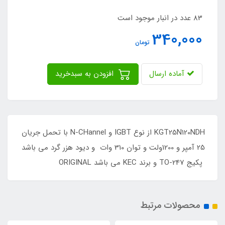
83 عدد در انبار موجود است
340,000
تومان
آماده ارسال
افزودن به سبدخرید
KGT25N120NDH از نوع IGBT و N-CHannel با تحمل جریان
25 آمپر و 1200ولت و توان 310 وات و دیود هزر گرد می باشد
پکیج TO-247 و برند KEC می باشد ORIGINAL
محصولات مرتبط