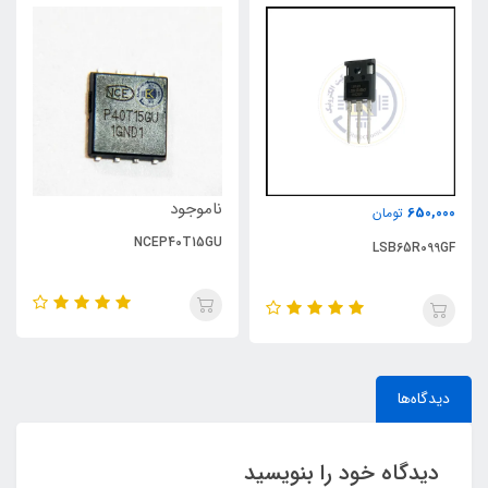
ناموجود
650,000
تومان
NCEP40T15GU
LSB65R099GF
دیدگاه‌ها
دیدگاه خود را بنویسید