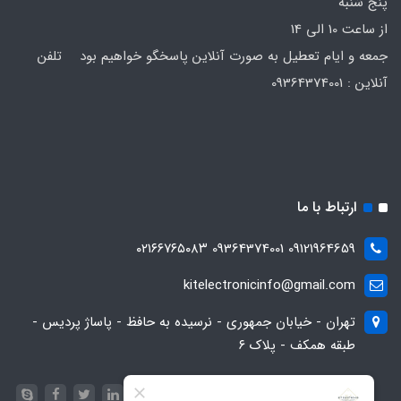
پنج شنبه
از ساعت 10 الی 14
جمعه و ایام تعطیل به صورت آنلاین پاسخگو خواهیم بود تلفن
آنلاین : 09364374001
ارتباط با ما
09121964659 09364374001 ۰۲۱۶۶۷۶۵۰۸۳
kitelectronicinfo@gmail.com
تهران - خیابان جمهوری - نرسیده به حافظ - پاساژ پردیس -
طبقه همکف - پلاک ۶