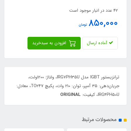
42 عدد در انبار موجود است
850,000
تومان
آماده ارسال
افزودن به سبدخرید
ترانزیستور IGBT مدل IRG7PH35U، ولتاژ: 1200ولت،
جریان‌دهی: 35 آمپر، توان: 210 وات، پکیچ TO247، معادل:
IRG4PH50U، کیفیت:
ORIGINAL
محصولات مرتبط