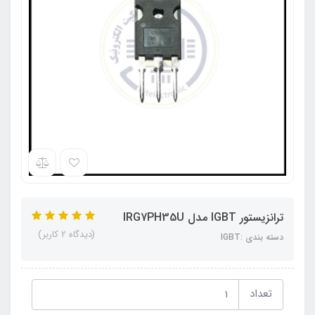
ترانزیستور IGBT مدل IRG7PH35U
(دیدگاه 2 کاربر)
دسته بندی :IGBT
تعداد