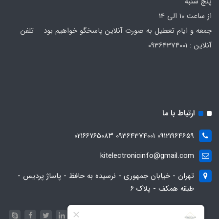
پنج شنبه
از ساعت 10 الی 14
جمعه و ایام تعطیل به صورت آنلاین پاسخگو خواهیم بود تلفن
آنلاین : 09364374001
ارتباط با ما
09121964659 09364374001 ۰۲۱۶۶۷۶۵۰۸۳
kitelectronicinfo@gmail.com
تهران - خیابان جمهوری - نرسیده به حافظ - پاساژ پردیس -
طبقه همکف - پلاک ۶