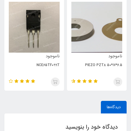
ناموجود
ناموجود
NCE65TF099T
PIEZO PZT8 50*17*6.5
دیدگاه‌ها
دیدگاه خود را بنویسید