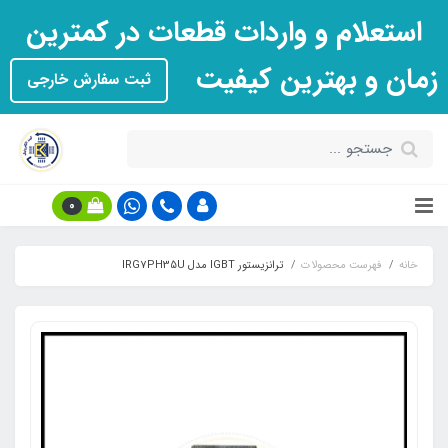
استعلام و واردات قطعات در کمترین
زمان و بهترین کیفیت
ثبت سفارش خارجی
0
خانه
فهرست محصولات
ترانزیستور IGBT مدل IRG7PH35U