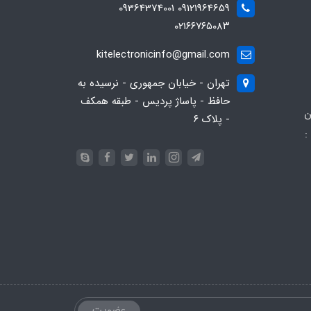
09121964659 09364374001
۰۲۱۶۶۷۶۵۰۸۳
kitelectronicinfo@gmail.com
تهران - خیابان جمهوری - نرسیده به
حافظ - پاساژ پردیس - طبقه همکف
ن
- پلاک ۶
:
093
عضویت