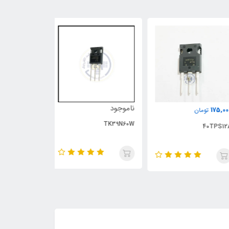
ناموجود
ناموجود
175,
تومان
UP1543S
TK39N60W
40TPS1