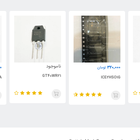
ناموجود
000
320,000
تومان
GT40WR21
2A
ICE2HSO1G