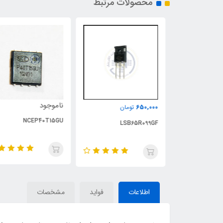
محصولات مرتبط
ناموجود
650,000
تومان
NCEP40T15GU
LSB65R099GF
اطلاعات
فواید
مشخصات