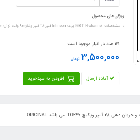
ویژگی‌های محصول
مشخصات: IGBT N-channel برند: Infineon آمپر:28 آمپر ولتاژ:900 ولت توان: 200 وات سایز:TO247 مارکینگ: : G4PF50W کیفیت: ORIGINAL
121 عدد در انبار موجود است
3,500,000
تومان
آماده ارسال
افزودن به سبدخرید