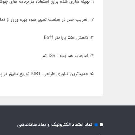
1: بهینه سازی شده برای استفاده در برنامه های جوشکاری و Switch-ModePower Supply
2: ضریب ضرر در صنعت تغییر سوء بهره وری از تمام توپولوژی های منبع تغذیه •
3: کاهش 50٪ پارامتر Eoff
4: ضایعات هدایت IGBT کم
5: جدیدترین فناوری طراحی IGBT توزیع دقیق تر پارامتر همراه با قابلیت اطمینان فوق العاده را ارائه می دهد
نماد اعتماد الکترونیک و نماد ساماندهی