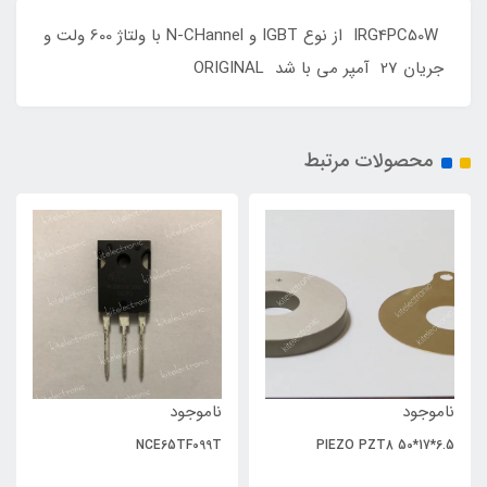
IRG4PC50W از نوع IGBT و N-CHannel با ولتاژ 600 ولت و
جریان 27 آمپر می با شد ORIGINAL
محصولات مرتبط
ناموجود
ناموجود
NCE65TF099T
PIEZO PZT8 50*17*6.5