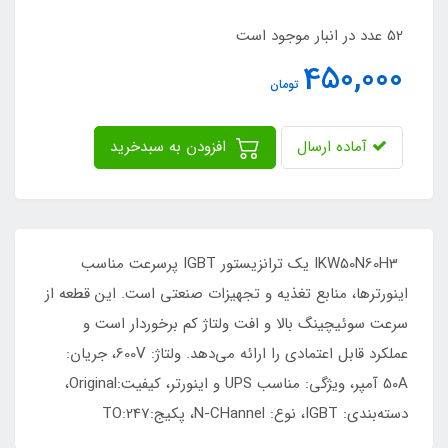
52 عدد در انبار موجود است
450,000
تومان
آماده ارسال
افزودن به سبدخرید
IKW50N60H3 یک ترانزیستور IGBT پرسرعت مناسب
اینورترها، منابع تغذیه و تجهیزات صنعتی است. این قطعه از
سرعت سوئیچینگ بالا و افت ولتاژ کم برخوردار است و
عملکرد قابل اعتمادی را ارائه می‌دهد. ولتاژ: 600V، جریان:
50A آمپر، ویژگی: مناسب UPS و اینورتر، کیفیت:Original،
دسته‌بندی: IGBT، نوع: N-CHannel، پکیج:TO:247