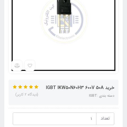
خرید IGBT IKW50N60H3 600V 50A
(دیدگاه 2 کاربر)
دسته بندی :IGBT
تعداد