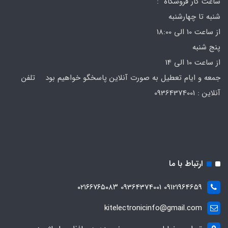
ساعت کار فروشگاه :
شنبه تا چهارشنبه
از ساعت 10 الی 18:00
پنج شنبه
از ساعت 10 الی 14
جمعه و ایام تعطیل به صورت آنلاین پاسخگو خواهیم بود تلفن
آنلاین : 09364374001
ارتباط با ما
09121964659 09364374001 ۰۲۱۶۶۷۶۵۰۸۳
kitelectronicinfo@gmail.com