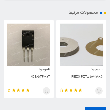
محصولات مرتبط
ناموجود
ناموجود
NCE65TF099T
PIEZO PZT8 50*17*6.5