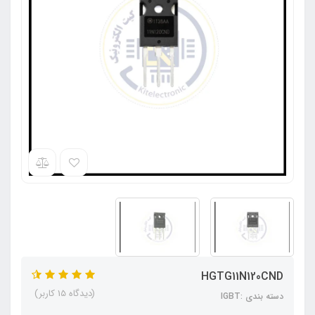
HGTG11N120CND
(دیدگاه 15 کاربر)
دسته بندی :IGBT