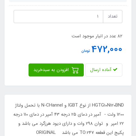
تعداد
82 عدد در انبار موجود است
472,000
تومان
آماده ارسال
افزودن به سبدخرید
HGTG10N120BND از نوع IGBT و N-CHannel با تحمل ولتاژ
1200 ولت - آمپر در دمای 25 درجه 43 آمپر در دمای 110 درجه
22 امپر و توان 298 وات و دارای دیود هرزگرد می باشد و
پکیج این قطعه TO:247 می باشد ORIGINAL