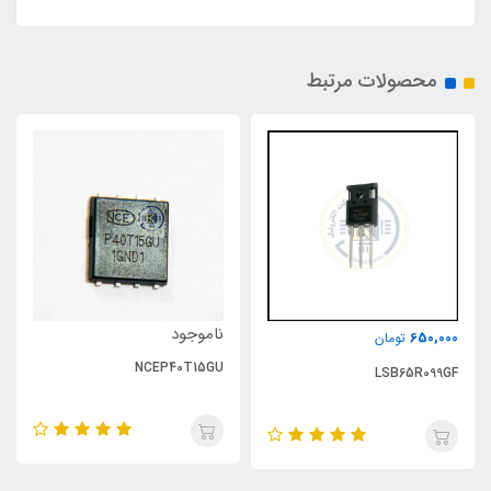
محصولات مرتبط
ناموجود
650,000
تومان
NCEP40T15GU
LSB65R099GF