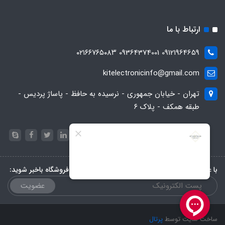
ارتباط با ما
09121964659 09364374001 ۰۲۱۶۶۷۶۵۰۸۳
kitelectronicinfo@gmail.com
تهران - خیابان جمهوری - نرسیده به حافظ - پاساژ پردیس -
طبقه همکف - پلاک ۶
با عضویت در خبرنامه، از تخفیف‌ها و جدیدترین‌های فروشگاه باخبر شوید:
عضویت
ساخت سایت توسط
پرتال