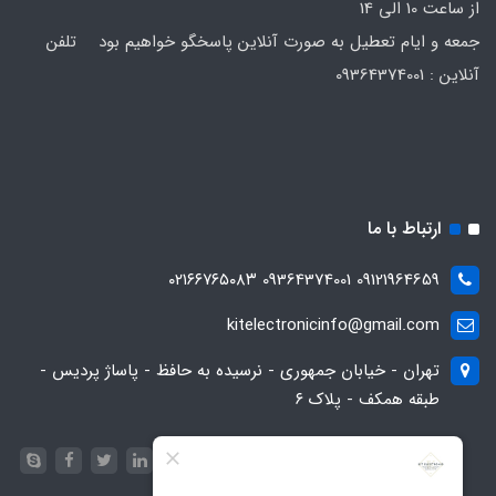
از ساعت 10 الی 14
جمعه و ایام تعطیل به صورت آنلاین پاسخگو خواهیم بود تلفن
آنلاین : 09364374001
ارتباط با ما
09121964659 09364374001 ۰۲۱۶۶۷۶۵۰۸۳
kitelectronicinfo@gmail.com
تهران - خیابان جمهوری - نرسیده به حافظ - پاساژ پردیس -
طبقه همکف - پلاک ۶