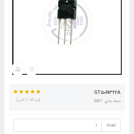
GT50N322A
(دیدگاه 6 کاربر)
دسته بندی :IGBT
تعداد