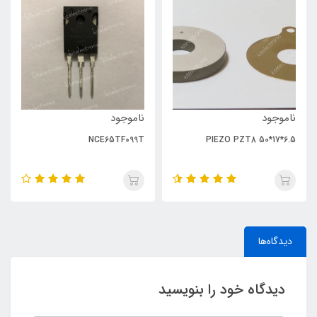
ناموجود
ناموجود
NCE65TF099T
PIEZO PZT8 50*17*6.5
دیدگاه‌ها
دیدگاه خود را بنویسید