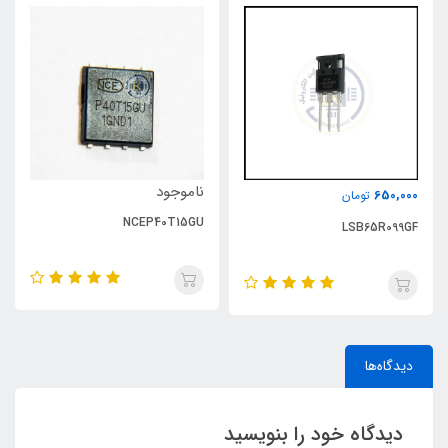
ناموجود
650,000
تومان
NCEP40T15GU
LSB65R099GF
دیدگاه‌ها
دیدگاه خود را بنویسید