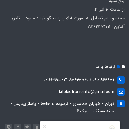
پنج شنبه
از ساعت 10 الی 14
جمعه و ایام تعطیل به صورت آنلاین پاسخگو خواهیم بود تلفن
آنلاین : 09364374001
ارتباط با ما
09121964659 09364374001 ۰۲۱۶۶۷۶۵۰۸۳
kitelectronicinfo@gmail.com
تهران - خیابان جمهوری - نرسیده به حافظ - پاساژ پردیس -
طبقه همکف - پلاک ۶