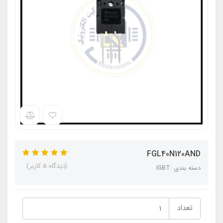
FGL40N120AND
(دیدگاه 5 کاربر)
دسته بندی :IGBT
تعداد