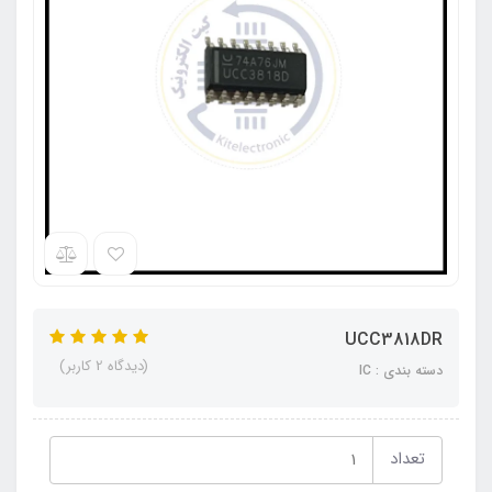
UCC3818DR
(دیدگاه 2 کاربر)
دسته بندی : IC
تعداد