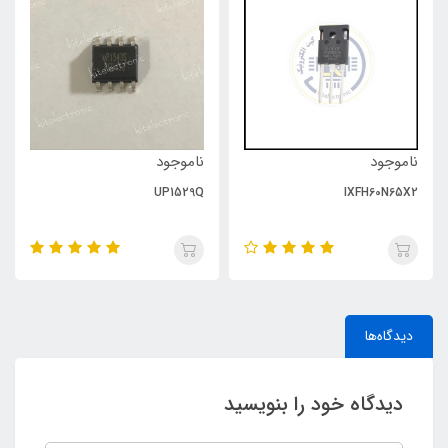
ناموجود
ناموجود
UP1529Q
IXFH60N65X2
دیدگاه‌ها
دیدگاه خود را بنویسید