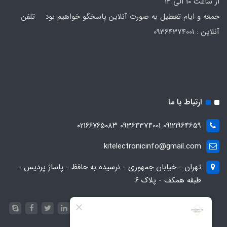
از ساعت 10 الی 14
جمعه و ایام تعطیل به صورت آنلاین پاسخگو خواهیم بود تلفن
آنلاین : 09364374001
ارتباط با ما
09121964659 09364374001 ۰۲۱۶۶۷۶۵۰۸۳
kitelectronicinfo@gmail.com
تهران - خیابان جمهوری - نرسیده به حافظ - پاساژ پردیس -
طبقه همکف - پلاک ۶